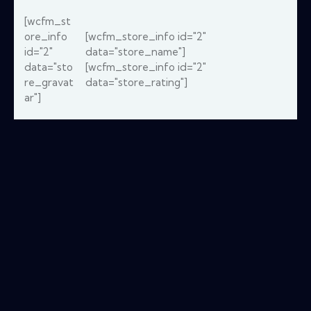
[wcfm_st
ore_info
[wcfm_store_info id="2"
id="2"
data="store_name"]
data="sto
[wcfm_store_info id="2"
re_gravat
data="store_rating"]
ar"]